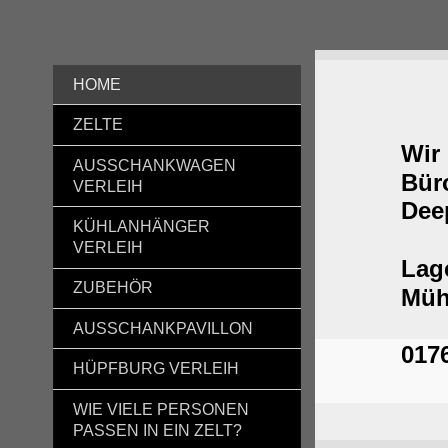
HOME
ZELTE
Wir
AUSSCHANKWAGEN
Bür
VERLEIH
Dee
KÜHLANHÄNGER
VERLEIH
Lag
ZUBEHÖR
Müh
AUSSCHANKPAVILLON
0176
HÜPFBURG VERLEIH
WIE VIELE PERSONEN
PASSEN IN EIN ZELT?