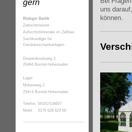
Bei Fragen
gern
uns darauf,
können.
Rüdiger Bartik
Zeltrichtmeister
Aufsichtsführender im Zeltbau
Sachkundiger für
Versch
Getränkeschankanlagen
Deepenbrookweg 3
25494 Borstel-Hohenraden
Lager:
Mühenweg 2
254+4 Borstel-Hohenraden
Telefon: 04101/534607
Mobil 0176 628 623 60