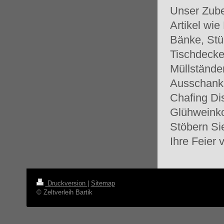
Unser Zube
Artikel wi
Bänke, Stüh
Tischdecke
Müllständer
Ausschankbe
Chafing Di
Glühweinko
Stöbern Si
Ihre Feier 
Druckversion
|
Sitemap
© Zeltverleih Bartik